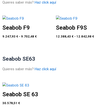
Quieres saber más?
Haz click aquí
Rango
Rango
de
de
precios:
precios:
Seabob F9
Seabob F9S
desde
desde
9.247,93 €
12.388,4
9.247,93
€
-
9.702,48
€
12.388,43
€
-
12.842,98
€
hasta
hasta
9.702,48 €
12.842,9
Seabob SE63
Quieres saber más?
Haz click aquí
Seabob SE 63
30.578,51
€