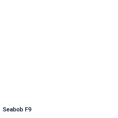
VUELVA A
TRAVÉS DEL
AGUA
Convierte al océano en tu sitio de juego
Seabob F9