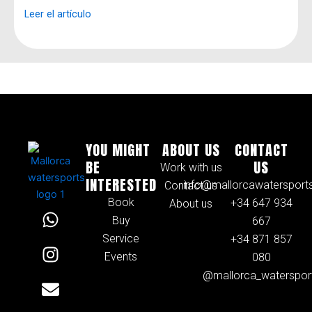
Leer el artículo
YOU MIGHT
ABOUT US
CONTACT
BE
US
Work with us
INTERESTED
info@mallorcawatersport
Contact us
Book
+34 647 934
About us
W
I
E
Buy
667
h
n
n
Service
+34 871 857
a
s
v
Events
080
t
t
e
@mallorca_waterspor
s
a
l
a
g
o